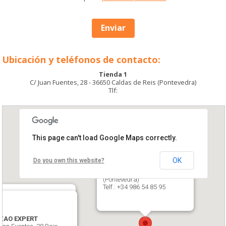
Enviar
Ubicación y teléfonos de contacto:
Tienda 1
C/ Juan Fuentes, 28 - 36650 Caldas de Reis (Pontevedra)
Tlf:
This page can't load Google Maps correctly.
OK
Do you own this website?
LOUZAO EXPERT
C/ Circunvalación, 5. Cuntis
(Pontevedra)
Telf.: +34 986 54 85 95
ZAO EXPERT
ZAO EXPERT
polito de Saa, 17. Caldas