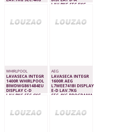
1.499,00 €
LAV.8KG SEC.5KG
939,00 €
WHIRLPOOL
AEG
LAVASECA INTEGR
LAVASECA INTEGR
1400R WHIRLPOOL
1600R AEG
BIWDWG861484EU
L7WEE741BI DISPLAY
DISPLAY C-D
E-D LAV.7KG
LAV.8KG SEC.6KG
SEC.4KG PROGRAMA
INVER
NONSTO
1.099,00 €
1.329,00 €