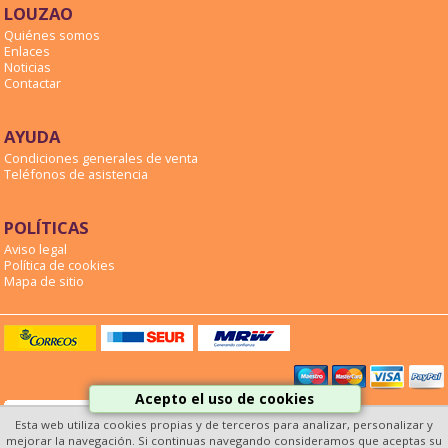
LOUZAO
Quiénes somos
Enlaces
Noticias
Contactar
AYUDA
Condiciones generales de venta
Teléfonos de asistencia
POLÍTICAS
Aviso legal
Política de cookies
Mapa de sitio
Acepto el uso de cookies
Esta web utiliza cookies propias y de terceros para analizar, personalizar y
mejorar la navegación. Si continuas navegando consideramos que aceptas su