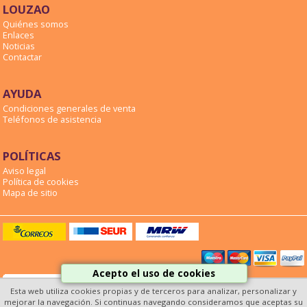
LOUZAO
Quiénes somos
Enlaces
Noticias
Contactar
AYUDA
Condiciones generales de venta
Teléfonos de asistencia
POLÍTICAS
Aviso legal
Política de cookies
Mapa de sitio
Acepto el uso de cookies
Esta web utiliza cookies propias y de terceros para analizar, personalizar y
mejorar la navegación. Si continuas navegando consideramos que aceptas su