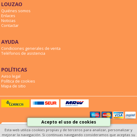
LOUZAO
Quiénes somos
Enlaces
Noticias
Contactar
AYUDA
Condiciones generales de venta
Teléfonos de asistencia
POLÍTICAS
Aviso legal
Política de cookies
Mapa de sitio
Acepto el uso de cookies
Esta web utiliza cookies propias y de terceros para analizar, personalizar y
mejorar la navegación. Si continuas navegando consideramos que aceptas su