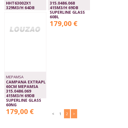
HHT63002X1
315.0486.068
329M3/H 64DB
415M3/H 69DB
144,00 €
SUPERLINE GLASS
60BL
179,00 €
MEPAMSA
CAMPANA EXTRAPL
60CM MEPAMSA
315.0486.069
415M3/H 69DB
SUPERLINE GLASS
60NG
179,00 €
<
1
2
>