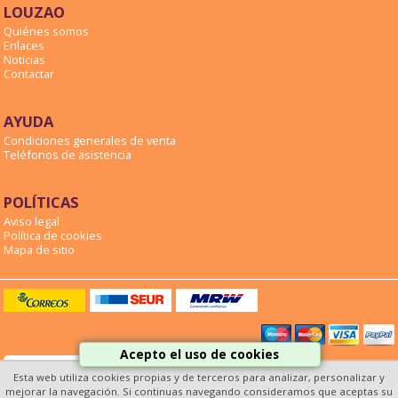
LOUZAO
Quiénes somos
Enlaces
Noticias
Contactar
AYUDA
Condiciones generales de venta
Teléfonos de asistencia
POLÍTICAS
Aviso legal
Política de cookies
Mapa de sitio
Acepto el uso de cookies
Esta web utiliza cookies propias y de terceros para analizar, personalizar y
mejorar la navegación. Si continuas navegando consideramos que aceptas su