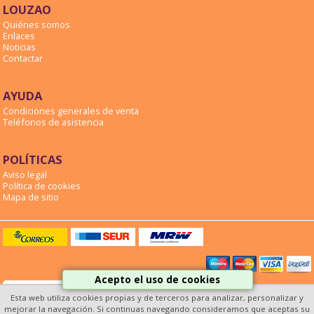
LOUZAO
Quiénes somos
Enlaces
Noticias
Contactar
AYUDA
Condiciones generales de venta
Teléfonos de asistencia
POLÍTICAS
Aviso legal
Política de cookies
Mapa de sitio
Acepto el uso de cookies
Esta web utiliza cookies propias y de terceros para analizar, personalizar y
mejorar la navegación. Si continuas navegando consideramos que aceptas su