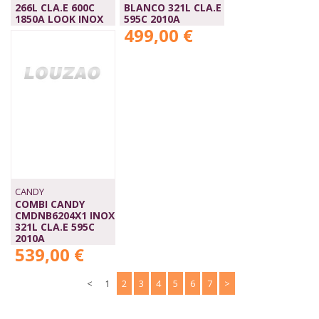
266L CLA.E 600C
BLANCO 321L CLA.E
1850A LOOK INOX
595C 2010A
629,00 €
499,00 €
CANDY
COMBI CANDY
CMDNB6204X1 INOX
321L CLA.E 595C
2010A
539,00 €
<
1
2
3
4
5
6
7
>