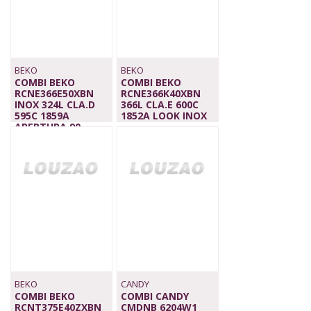
BEKO
BEKO
COMBI BEKO
COMBI BEKO
RCNE366E50XBN
RCNE366K40XBN
INOX 324L CLA.D
366L CLA.E 600C
595C 1859A
1852A LOOK INOX
APERTURA 90
569,00 €
599,00 €
BEKO
CANDY
COMBI BEKO
COMBI CANDY
RCNT375E40ZXBN
CMDNB 6204W1