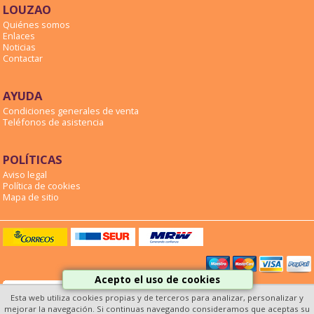
LOUZAO
Quiénes somos
Enlaces
Noticias
Contactar
AYUDA
Condiciones generales de venta
Teléfonos de asistencia
POLÍTICAS
Aviso legal
Política de cookies
Mapa de sitio
Acepto el uso de cookies
Esta web utiliza cookies propias y de terceros para analizar, personalizar y
mejorar la navegación. Si continuas navegando consideramos que aceptas su