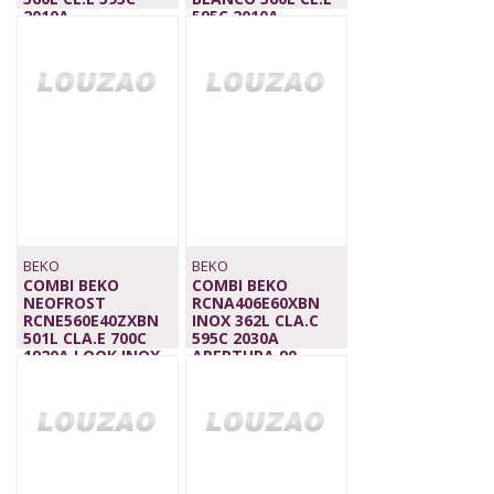
2010A
595C 2010A
CRISTAL,TWINTECH
CRISTAL,TWINTECH
1.469,00 €
1.469,00 €
BEKO
BEKO
COMBI BEKO
COMBI BEKO
NEOFROST
RCNA406E60XBN
RCNE560E40ZXBN
INOX 362L CLA.C
501L CLA.E 700C
595C 2030A
1920A LOOK INOX
APERTURA 90
779,00 €
699,00 €