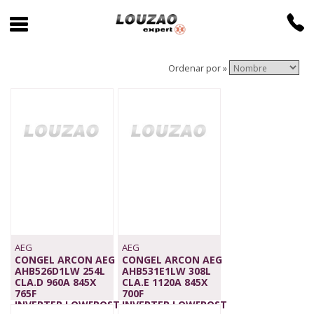
Ordenar por »
AEG
AEG
CONGEL ARCON AEG
CONGEL ARCON AEG
AHB526D1LW 254L
AHB531E1LW 308L
CLA.D 960A 845X
CLA.E 1120A 845X
765F
700F
INVERTER.LOWFROST
INVERTER,LOWFROST