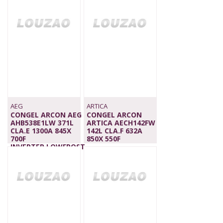
849,00 €
779,00 €
AEG
ARTICA
CONGEL ARCON AEG
CONGEL ARCON
AHB538E1LW 371L
ARTICA AECH142FW
CLA.E 1300A 845X
142L CLA.F 632A
700F
850X 550F
INVERTER,LOWFROST
195,00 €
899,00 €