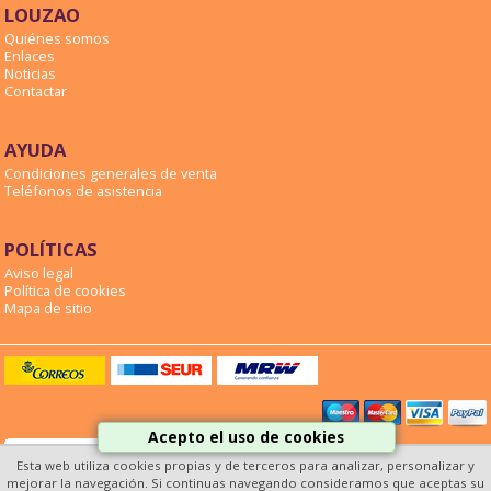
LOUZAO
Quiénes somos
Enlaces
Noticias
Contactar
AYUDA
Condiciones generales de venta
Teléfonos de asistencia
POLÍTICAS
Aviso legal
Política de cookies
Mapa de sitio
Acepto el uso de cookies
Esta web utiliza cookies propias y de terceros para analizar, personalizar y
mejorar la navegación. Si continuas navegando consideramos que aceptas su