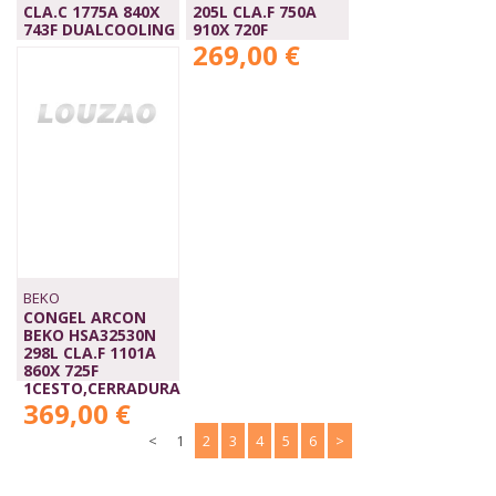
CLA.C 1775A 840X
205L CLA.F 750A
743F DUALCOOLING
910X 720F
789,00 €
269,00 €
BEKO
CONGEL ARCON
BEKO HSA32530N
298L CLA.F 1101A
860X 725F
1CESTO,CERRADURA
369,00 €
<
1
2
3
4
5
6
>