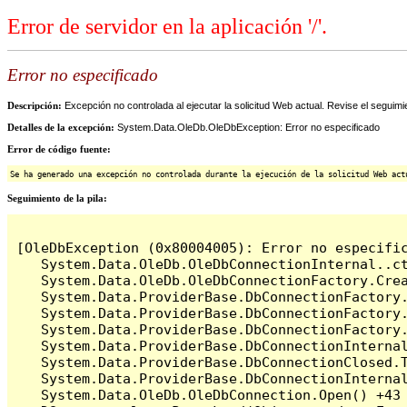
Error de servidor en la aplicación '/'.
Error no especificado
Descripción:
Excepción no controlada al ejecutar la solicitud Web actual. Revise el seguimi
Detalles de la excepción:
System.Data.OleDb.OleDbException: Error no especificado
Error de código fuente:
Se ha generado una excepción no controlada durante la ejecución de la solicitud Web act
Seguimiento de la pila:
[OleDbException (0x80004005): Error no especific
   System.Data.OleDb.OleDbConnectionInternal..ct
   System.Data.OleDb.OleDbConnectionFactory.Cre
   System.Data.ProviderBase.DbConnectionFactory
   System.Data.ProviderBase.DbConnectionFactory.
   System.Data.ProviderBase.DbConnectionFactory
   System.Data.ProviderBase.DbConnectionInterna
   System.Data.ProviderBase.DbConnectionClosed.
   System.Data.ProviderBase.DbConnectionInternal
   System.Data.OleDb.OleDbConnection.Open() +43
