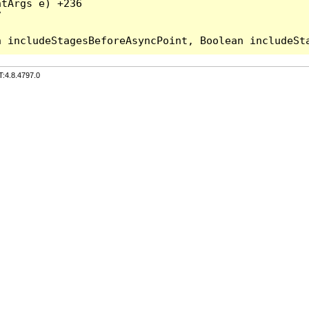
tArgs e) +236



T:4.8.4797.0