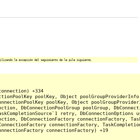
ilizando la excepción del seguimiento de la pila siguiente.
onnection) +334

tionPoolKey poolKey, Object poolGroupProviderInfo,
onnectionPoolKey poolKey, Object poolGroupProvider
ction, DbConnectionPoolGroup poolGroup, DbConnecti
askCompletionSource`1 retry, DbConnectionOptions u
ection, DbConnectionFactory connectionFactory, Tas
onnectionFactory connectionFactory, TaskCompletion
nnectionFactory connectionFactory) +19
