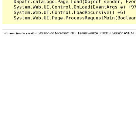
   DSpatr.catalogo.Page_Load(Object sender, Even
   System.Web.UI.Control.OnLoad(EventArgs e) +97
   System.Web.UI.Control.LoadRecursive() +61

Información de versión:
Versión de Microsoft .NET Framework:4.0.30319; Versión ASP.NE