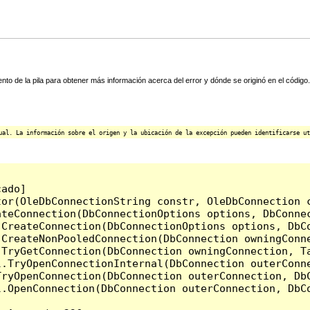
ento de la pila para obtener más información acerca del error y dónde se originó en el código.
ual. La información sobre el origen y la ubicación de la excepción pueden identificarse ut
ado]

or(OleDbConnectionString constr, OleDbConnection c
ateConnection(DbConnectionOptions options, DbConnec
.CreateConnection(DbConnectionOptions options, DbC
CreateNonPooledConnection(DbConnection owningConne
.TryGetConnection(DbConnection owningConnection, T
l.TryOpenConnectionInternal(DbConnection outerConn
TryOpenConnection(DbConnection outerConnection, DbC
.OpenConnection(DbConnection outerConnection, DbCo