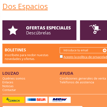
Dos Espacios
BOLETINES
Inscríbete para recibir nuestas
Acepto la política de privacida
novedades y ofertas.
LOUZAO
AYUDA
Quiénes somos
Condiciones generales de venta
Enlaces
Teléfonos de asistencia
Noticias
Contactar