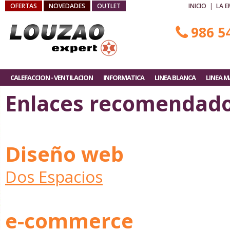
OFERTAS
NOVEDADES
OUTLET
INICIO
|
LA 
986 5
CALEFACCION - VENTILACION
INFORMATICA
LINEA BLANCA
LINEA 
Enlaces recomendad
Diseño web
Dos Espacios
e-commerce