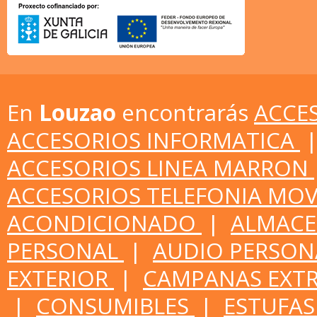
En
Louzao
encontrarás
ACCE
ACCESORIOS INFORMATICA
ACCESORIOS LINEA MARRON
ACCESORIOS TELEFONIA MOV
ACONDICIONADO
|
ALMACE
PERSONAL
|
AUDIO PERSO
EXTERIOR
|
CAMPANAS EXT
|
CONSUMIBLES
|
ESTUFA