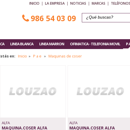
INICIO
|
LA EMPRESA
|
NOTICIAS
|
MARCAS
|
TELÉFONOS
986 54 03 09
ICA
LINEA BLANCA
LINEA MARRON
OFIMATICA - TELEFONIA MOVIL
P 
Estás en:
Inicio
»
P a e
»
Maquinas de coser
ALFA
ALFA
MAQUINA.COSER ALFA
MAQUINA.COSER ALFA