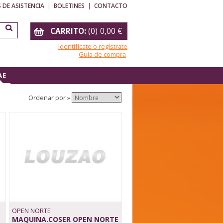
 DE ASISTENCIA
|
BOLETINES
|
CONTACTO
CARRITO:
(
0
)
0,00
€
Identifícate o regístrate
Guía de compra
A E
Ordenar por »
OPEN NORTE
MAQUINA.COSER OPEN NORTE