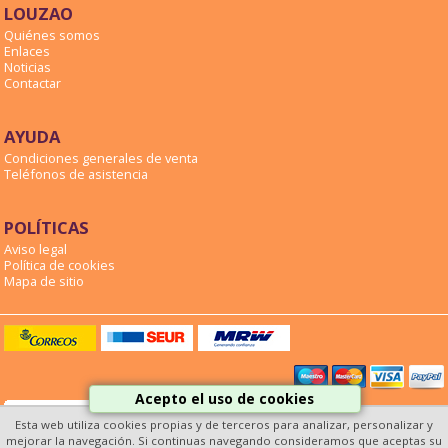
LOUZAO
Quiénes somos
Enlaces
Noticias
Contactar
AYUDA
Condiciones generales de venta
Teléfonos de asistencia
POLÍTICAS
Aviso legal
Política de cookies
Mapa de sitio
Acepto el uso de cookies
Esta web utiliza cookies propias y de terceros para analizar, personalizar y
mejorar la navegación. Si continuas navegando consideramos que aceptas su