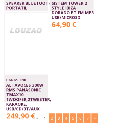
SPEAKER,BLUETOOTH,
SISTEM TOWER 2
PORTATIL
STYLE IBIZA
38,90 €
DORADO BT FM MP3
USB/MICROSD
64,90 €
PANASONIC
ALTAVOCES 300W
RMS PANASONIC
TMAX10
1WOOFER,2TWEETER,
KARAOKE,
USB/CD/BT/AUX
249,90 €
<
1
2
3
4
5
6
7
>