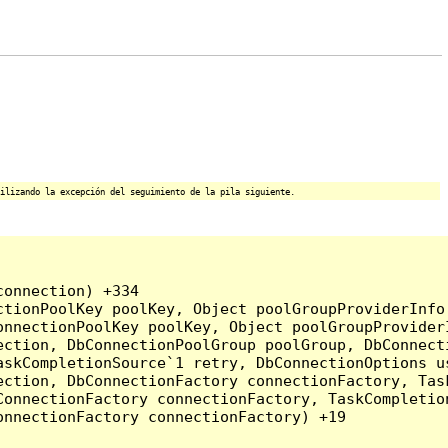
ilizando la excepción del seguimiento de la pila siguiente.
onnection) +334

tionPoolKey poolKey, Object poolGroupProviderInfo,
onnectionPoolKey poolKey, Object poolGroupProvider
ction, DbConnectionPoolGroup poolGroup, DbConnecti
askCompletionSource`1 retry, DbConnectionOptions u
ection, DbConnectionFactory connectionFactory, Tas
onnectionFactory connectionFactory, TaskCompletion
nnectionFactory connectionFactory) +19
