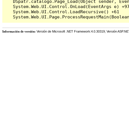
   DSpatr.catalogo.Page_Load(Object sender, Even
   System.Web.UI.Control.OnLoad(EventArgs e) +97
   System.Web.UI.Control.LoadRecursive() +61

Información de versión:
Versión de Microsoft .NET Framework:4.0.30319; Versión ASP.NE