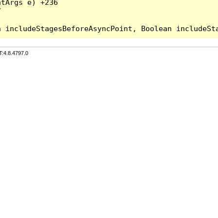
tArgs e) +236



T:4.8.4797.0