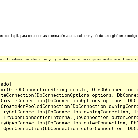
ento de la pila para obtener más información acerca del error y dónde se originó en el código.
ual. La información sobre el origen y la ubicación de la excepción pueden identificarse ut
ado]

or(OleDbConnectionString constr, OleDbConnection c
ateConnection(DbConnectionOptions options, DbConnec
.CreateConnection(DbConnectionOptions options, DbC
CreateNonPooledConnection(DbConnection owningConne
.TryGetConnection(DbConnection owningConnection, T
l.TryOpenConnectionInternal(DbConnection outerConn
TryOpenConnection(DbConnection outerConnection, DbC
.OpenConnection(DbConnection outerConnection, DbCo