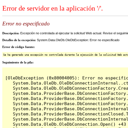
Error de servidor en la aplicación '/'.
Error no especificado
Descripción:
Excepción no controlada al ejecutar la solicitud Web actual. Revise el seguimi
Detalles de la excepción:
System.Data.OleDb.OleDbException: Error no especificado
Error de código fuente:
Se ha generado una excepción no controlada durante la ejecución de la solicitud Web act
Seguimiento de la pila:
[OleDbException (0x80004005): Error no especific
   System.Data.OleDb.OleDbConnectionInternal..ct
   System.Data.OleDb.OleDbConnectionFactory.Cre
   System.Data.ProviderBase.DbConnectionFactory
   System.Data.ProviderBase.DbConnectionFactory.
   System.Data.ProviderBase.DbConnectionFactory
   System.Data.ProviderBase.DbConnectionInterna
   System.Data.ProviderBase.DbConnectionClosed.
   System.Data.ProviderBase.DbConnectionInternal
   System.Data.OleDb.OleDbConnection.Open() +43
