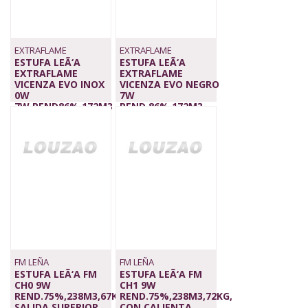
EXTRAFLAME
EXTRAFLAME
ESTUFA LEÃ‘A
ESTUFA LEÃ‘A
EXTRAFLAME
EXTRAFLAME
VICENZA EVO INOX
VICENZA EVO NEGRO
0W
7W
7W,REND86%,172M3
REND.86%,172M3
2.699,00 €
2.639,00 €
FM LEÑA
FM LEÑA
ESTUFA LEÃ‘A FM
ESTUFA LEÃ‘A FM
CH0 9W
CH1 9W
REND.75%,238M3,67KG,
REND.75%,238M3,72KG,
SALIDA SUPERIOR
CON CALIENTA