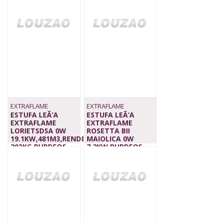
215M3,REND.81
3.549,00 €
1.489,00 €
EXTRAFLAME
EXTRAFLAME
ESTUFA LEÃ‘A
ESTUFA LEÃ‘A
EXTRAFLAME
EXTRAFLAME
LORIETSDSA 0W
ROSETTA BII
19.1KW,481M3,REND88%
MAIOLICA 0W
203KG,BURDEOS
7.2KW,BURDEOS,
3.199,00 €
REND.82%
2.199,00 €