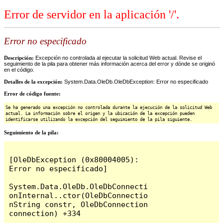
Error de servidor en la aplicación '/'.
Error no especificado
Descripción:
Excepción no controlada al ejecutar la solicitud Web actual. Revise el
seguimiento de la pila para obtener más información acerca del error y dónde se originó
en el código.
Detalles de la excepción:
System.Data.OleDb.OleDbException: Error no especificado
Error de código fuente:
Se ha generado una excepción no controlada durante la ejecución de la solicitud Web
actual. La información sobre el origen y la ubicación de la excepción pueden
identificarse utilizando la excepción del seguimiento de la pila siguiente.
Seguimiento de la pila:
[OleDbException (0x80004005): 
Error no especificado]

System.Data.OleDb.OleDbConnecti
onInternal..ctor(OleDbConnectio
nString constr, OleDbConnection 
connection) +334
