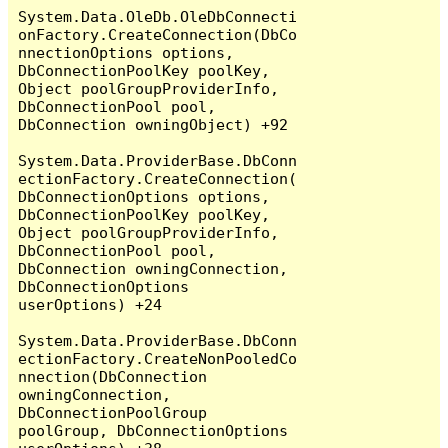
System.Data.OleDb.OleDbConnecti
onFactory.CreateConnection(DbCo
nnectionOptions options, 
DbConnectionPoolKey poolKey, 
Object poolGroupProviderInfo, 
DbConnectionPool pool, 
DbConnection owningObject) +92

System.Data.ProviderBase.DbConn
ectionFactory.CreateConnection(
DbConnectionOptions options, 
DbConnectionPoolKey poolKey, 
Object poolGroupProviderInfo, 
DbConnectionPool pool, 
DbConnection owningConnection, 
DbConnectionOptions 
userOptions) +24

System.Data.ProviderBase.DbConn
ectionFactory.CreateNonPooledCo
nnection(DbConnection 
owningConnection, 
DbConnectionPoolGroup 
poolGroup, DbConnectionOptions 