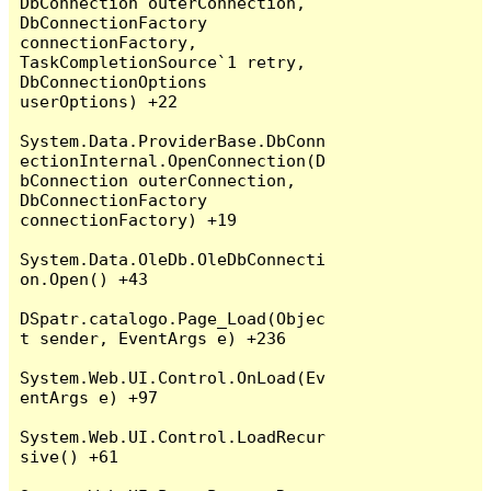
DbConnection outerConnection, 
DbConnectionFactory 
connectionFactory, 
TaskCompletionSource`1 retry, 
DbConnectionOptions 
userOptions) +22

System.Data.ProviderBase.DbConn
ectionInternal.OpenConnection(D
bConnection outerConnection, 
DbConnectionFactory 
connectionFactory) +19

System.Data.OleDb.OleDbConnecti
on.Open() +43

DSpatr.catalogo.Page_Load(Objec
t sender, EventArgs e) +236

System.Web.UI.Control.OnLoad(Ev
entArgs e) +97

System.Web.UI.Control.LoadRecur
sive() +61
