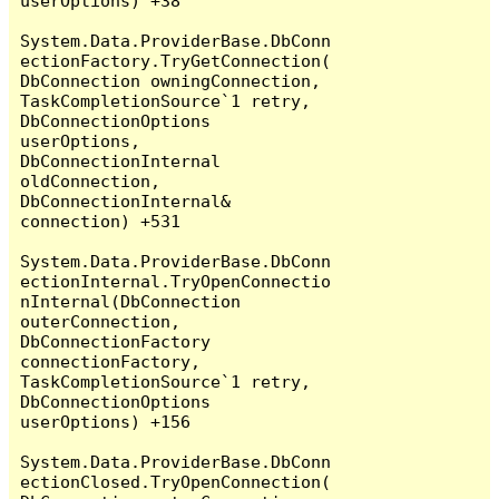
userOptions) +38

System.Data.ProviderBase.DbConn
ectionFactory.TryGetConnection(
DbConnection owningConnection, 
TaskCompletionSource`1 retry, 
DbConnectionOptions 
userOptions, 
DbConnectionInternal 
oldConnection, 
DbConnectionInternal& 
connection) +531

System.Data.ProviderBase.DbConn
ectionInternal.TryOpenConnectio
nInternal(DbConnection 
outerConnection, 
DbConnectionFactory 
connectionFactory, 
TaskCompletionSource`1 retry, 
DbConnectionOptions 
userOptions) +156

System.Data.ProviderBase.DbConn
ectionClosed.TryOpenConnection(